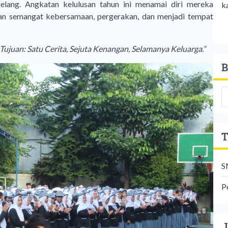
ang. Angkatan kelulusan tahun ini menamai diri mereka
k
an semangat kebersamaan, pergerakan, dan menjadi tempat
ujuan: Satu Cerita, Sejuta Kenangan, Selamanya Keluarga.”
B
T
S
P
J