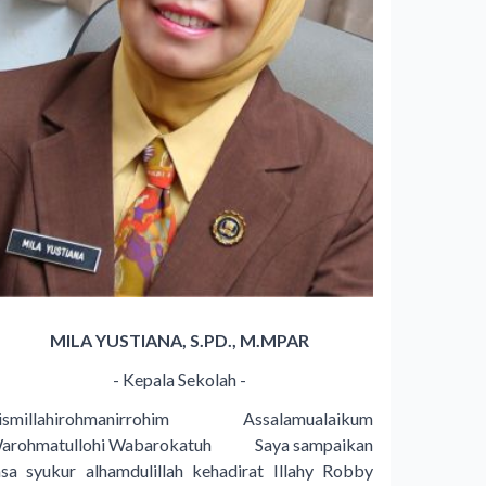
MILA YUSTIANA, S.PD., M.MPAR
- Kepala Sekolah -
ismillahirohmanirrohim Assalamualaikum
arohmatullohi Wabarokatuh Saya sampaikan
asa syukur alhamdulillah kehadirat Illahy Robby