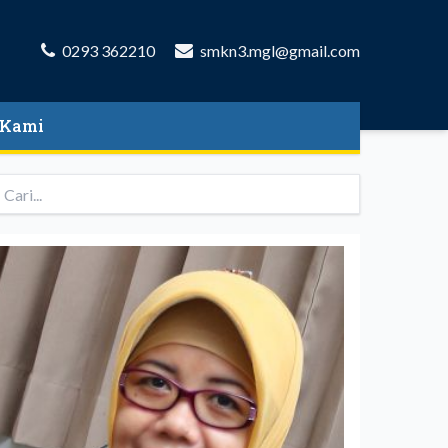
0293 362210
smkn3.mgl@gmail.com
 Kami