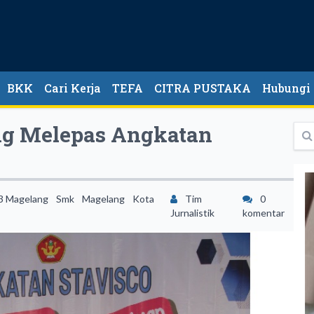
BKK
Cari Kerja
TEFA
CITRA PUSTAKA
Hubungi
g Melepas Angkatan
3 Magelang
Smk
Magelang
Kota
Tim
0
Jurnalistik
komentar