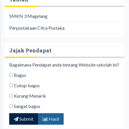
SMKN 3 Magelang
Perpustakaan Citra Pustaka
Jajak Pendapat
Bagaimana Pendapat anda tentang Website sekolah ini?
Bagus
Cukup bagus
Kurang Menarik
Sangat bagus
Submit
Hasil