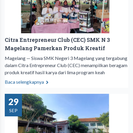
Citra Entrepreneur Club (CEC) SMK N 3
Magelang Pamerkan Produk Kreatif
Magelang — Siswa SMK Negeri 3 Magelang yang tergabung
dalam Citra Entrepreneur Club (CEC) menampilkan beragam
produk kreatif hasil karya dari lima program keah
Baca selengkapnya
29
SEP