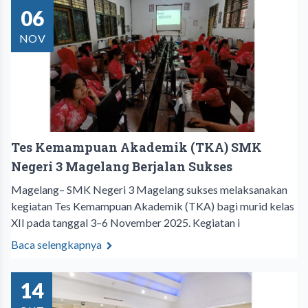
06
NOV
Tes Kemampuan Akademik (TKA) SMK
Negeri 3 Magelang Berjalan Sukses
Magelang– SMK Negeri 3 Magelang sukses melaksanakan
kegiatan Tes Kemampuan Akademik (TKA) bagi murid kelas
XII pada tanggal 3–6 November 2025. Kegiatan i
Baca selengkapnya
14