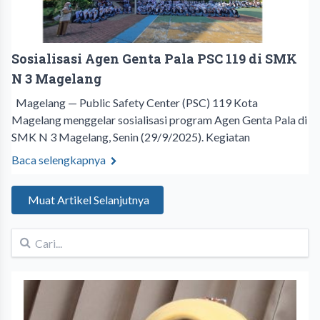
Sosialisasi Agen Genta Pala PSC 119 di SMK
N 3 Magelang
Magelang — Public Safety Center (PSC) 119 Kota
Magelang menggelar sosialisasi program Agen Genta Pala di
SMK N 3 Magelang, Senin (29/9/2025). Kegiatan
Baca selengkapnya
Muat Artikel Selanjutnya