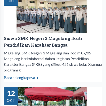
OKT
Siswa SMK Negeri 3 Magelang Ikuti
Pendidikan Karakter Bangsa
Magelang. SMK Negeri 3 Magelang dan Kodim 07/05
Magelang berkolaborasi dalam kegiatan Pendidikan
Karakter Bangsa (PKB) yang diikuti 426 siswa kelas X semua
program k
Baca selengkapnya
12
OKT