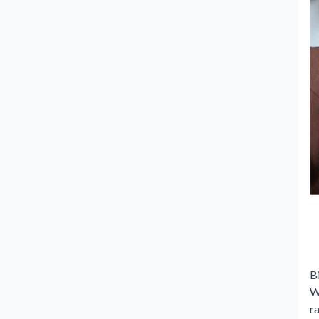
B
W
r