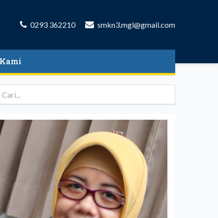
0293 362210
smkn3.mgl@gmail.com
 Kami