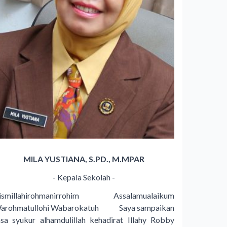
MILA YUSTIANA, S.PD., M.MPAR
- Kepala Sekolah -
ismillahirohmanirrohim Assalamualaikum
arohmatullohi Wabarokatuh Saya sampaikan
asa syukur alhamdulillah kehadirat Illahy Robby