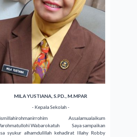
MILA YUSTIANA, S.PD., M.MPAR
- Kepala Sekolah -
ismillahirohmanirrohim Assalamualaikum
arohmatullohi Wabarokatuh Saya sampaikan
asa syukur alhamdulillah kehadirat Illahy Robby