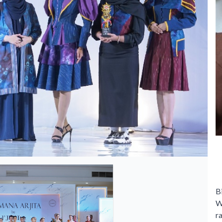
B
W
r