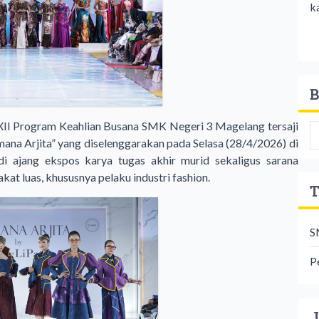
k
B
s XII Program Keahlian Busana SMK Negeri 3 Magelang tersaji
ana Arjita” yang diselenggarakan pada Selasa (28/4/2026) di
i ajang ekspos karya tugas akhir murid sekaligus sarana
t luas, khususnya pelaku industri fashion.
T
S
P
J