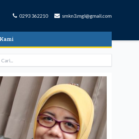
0293 362210
smkn3.mgl@gmail.com
 Kami