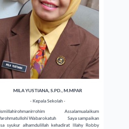
MILA YUSTIANA, S.PD., M.MPAR
- Kepala Sekolah -
ismillahirohmanirrohim Assalamualaikum
arohmatullohi Wabarokatuh Saya sampaikan
asa syukur alhamdulillah kehadirat Illahy Robby