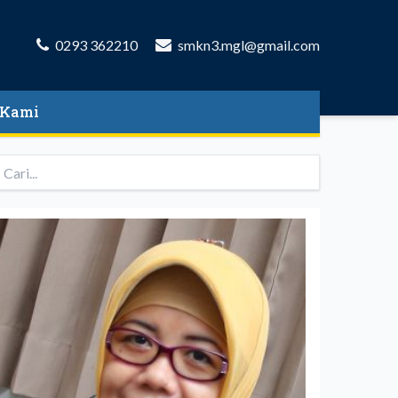
0293 362210
smkn3.mgl@gmail.com
 Kami