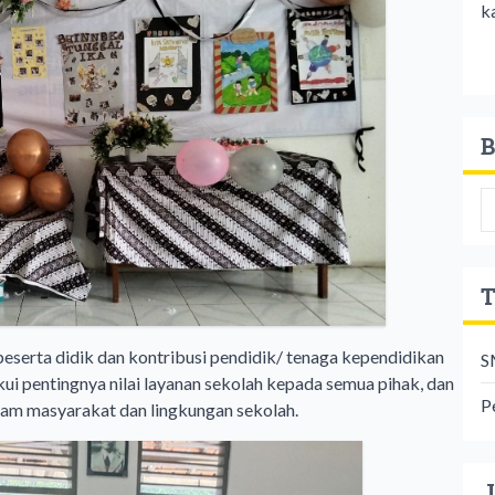
k
B
T
eserta didik dan kontribusi pendidik/ tenaga kependidikan
S
 pentingnya nilai layanan sekolah kepada semua pihak, dan
P
lam masyarakat dan lingkungan sekolah.
J