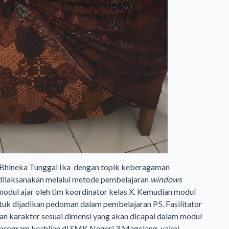
a Bhineka Tunggal Ika dengan topik keberagaman
 dilaksanakan melalui metode pembelajaran
windows
odul ajar oleh tim koordinator kelas X. Kemudian modul
tuk dijadikan pedoman dalam pembelajaran P5. Fasilitator
n karakter sesuai dimensi yang akan dicapai dalam modul
ma program keahlian di SMK Negeri 3 Magelang, yakni